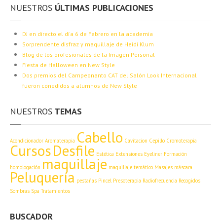
NUESTROS
ÚLTIMAS PUBLICACIONES
PLATAFORMAS
ONLINE
Plataforma
Online
DJ
en directo el día 6 de Febrero en la academia
Sorprendente
disfraz y maquillaje de Heidi Klum
Acceso
FUNDAE
Blog
de los profesionales de la Imagen Personal
Aula
Virtual
Fiesta
de Halloween en New Style
Dos
premios del Campeonanto CAT del Salón Look Internacional
CONTACTO
fueron conedidos a alumnos de New Style
NUESTROS
TEMAS
Cabello
Acondicionador
Aromaterapia
Cavitacion
Cepillo
Cromoterapia
Cursos
Desfile
Estética
Extensiones
Eyeliner
Formación
maquillaje
homologación
maquillaje temático
Masajes
máscara
Peluquería
pestañas
Pincel
Presoterapia
Radiofrecuencia
Recogidos
Sombras
Spa
Tratamientos
BUSCADOR