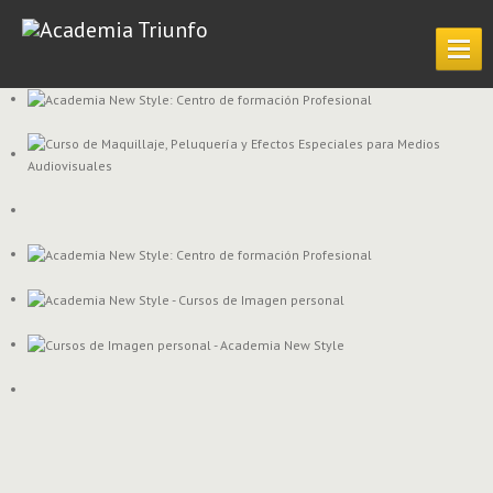
INICIO
LA
ACADEMIA
CURSOS
HOMOLOGADOS
Cursos
de peluquería
Cursos
de estética
CURSOS
PRIVADOS
Bonificación
de Monográficos
Cursos
Privados de Peluquería
Cursos
privados de estética
Curso
de Imagen Personal
GALERÍA
DE FOTOS