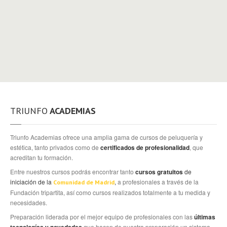
PLATAFORMAS
ONLINE
Plataforma
Online
Acceso
FUNDAE
Aula
Virtual
CONTACTO
TRIUNFO
ACADEMIAS
Triunfo Academias ofrece una amplia gama de cursos de peluquería y
estética, tanto privados como de
certificados de profesionalidad
, que
acreditan tu formación.
Entre nuestros cursos podrás encontrar tanto
cursos gratuitos
de
iniciación de la
,
a profesionales a través de la
Comunidad de Madrid
Fundación tripartita, así como cursos realizados totalmente a tu medida y
necesidades.
Preparación liderada por el mejor equipo de profesionales con las
últimas
que hacen de nuestra preparación un sistema